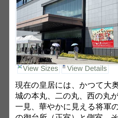
View Sizes
View Details
現在の皇居には、かつて大
城の本丸、二の丸、西の丸
一見、華やかに見える将軍
の御台所（正室）と側室、