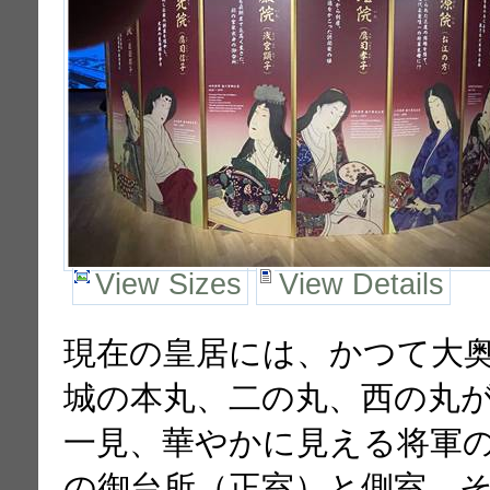
View Sizes
View Details
現在の皇居には、かつて大
城の本丸、二の丸、西の丸
一見、華やかに見える将軍
の御台所（正室）と側室、