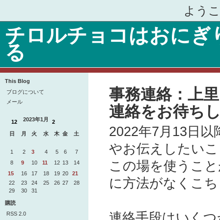
ようこ
チロルチョコはおにぎ
る
This Blog
事務連絡：上
ブログについて
メール
連絡をお待ち
2023年1月
12
2
2022年7月13
日
月
火
水
木
金
土
25
26
27
28
29
30
31
やお伝えしたいこ
1
2
3
4
5
6
7
この場を使うこと
8
9
10
11
12
13
14
15
16
17
18
19
20
21
に方法がなくこち
22
23
24
25
26
27
28
29
30
31
1
2
3
4
購読
連絡手段はいくつ
RSS 2.0