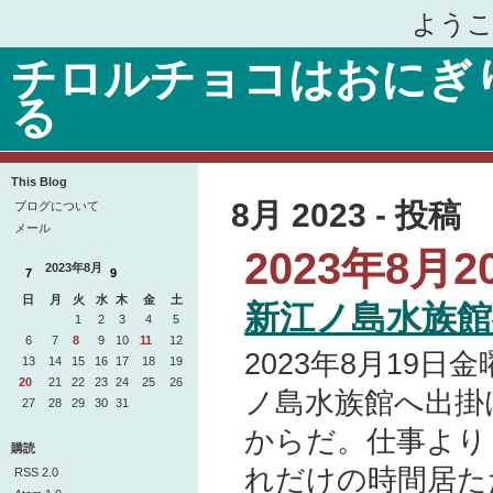
ようこ
チロルチョコはおにぎ
る
This Blog
8月 2023 - 投稿
ブログについて
メール
2023年8月20
2023年8月
7
9
日
月
火
水
木
金
土
新江ノ島水族
30
31
1
2
3
4
5
6
7
8
9
10
11
12
2023年8月19
13
14
15
16
17
18
19
20
21
22
23
24
25
26
ノ島水族館へ出掛
27
28
29
30
31
1
2
3
4
5
6
7
8
9
からだ。仕事より
購読
れだけの時間居た
RSS 2.0