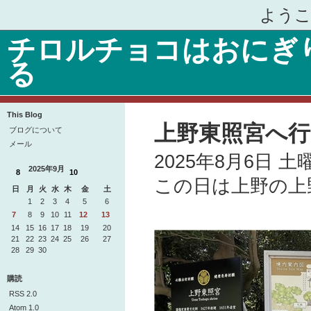
ようこ
チロルチョコはおにぎ
る
This Blog
上野東照宮へ
ブログについて
メール
2025年8月6日 
2025年9月
8
10
この日は上野の上
日
月
火
水
木
金
土
31
1
2
3
4
5
6
7
8
9
10
11
12
13
14
15
16
17
18
19
20
21
22
23
24
25
26
27
28
29
30
1
2
3
4
5
6
7
8
9
10
11
購読
RSS 2.0
Atom 1.0